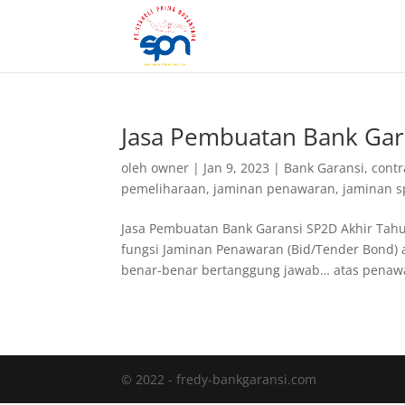
Jasa Pembuatan Bank Gara
oleh
owner
|
Jan 9, 2023
|
Bank Garansi
,
contra
pemeliharaan
,
jaminan penawaran
,
jaminan 
Jasa Pembuatan Bank Garansi SP2D Akhir Tahu
fungsi Jaminan Penawaran (Bid/Tender Bond) 
benar-benar bertanggung jawab… atas penawar
© 2022 - fredy-bankgaransi.com