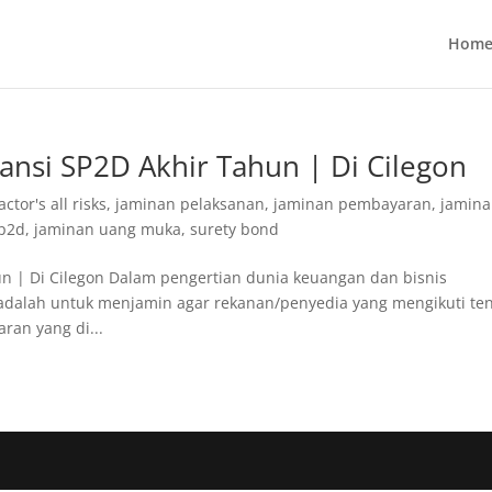
Home
nsi SP2D Akhir Tahun | Di Cilegon
ctor's all risks
,
jaminan pelaksanan
,
jaminan pembayaran
,
jamin
sp2d
,
jaminan uang muka
,
surety bond
n | Di Cilegon Dalam pengertian dunia keuangan dan bisnis
adalah untuk menjamin agar rekanan/penyedia yang mengikuti te
an yang di...