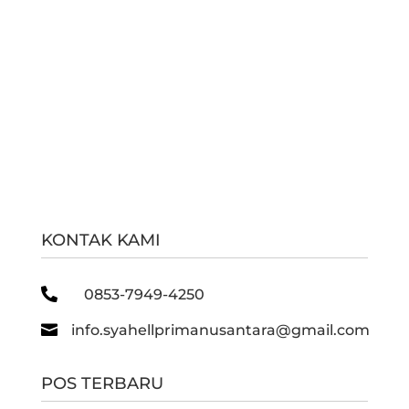
KONTAK KAMI

0853-7949-4250

info.syahellprimanusantara@gmail.com
POS TERBARU