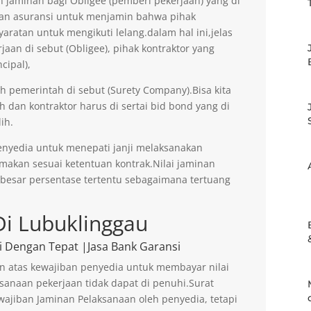
jaminan bagi Obligee (pemberi pekerjaan) yang di
an asuransi untuk menjamin bahwa pihak
aratan untuk mengikuti lelang.dalam hal ini,jelas
an di sebut (Obligee), pihak kontraktor yang
cipal),
eh pemerintah di sebut (Surety Company).Bisa kita
h dan kontraktor harus di sertai bid bond yang di
ih.
enyedia untuk menepati janji melaksanakan
imakan sesuai ketentuan kontrak.Nilai jaminan
ebesar persentase tertentu sebagaimana tertuang
Di Lubuklinggau
i Dengan Tepat |Jasa Bank Garansi
n atas kewajiban penyedia untuk membayar nilai
sanaan pekerjaan tidak dapat di penuhi.Surat
ajiban Jaminan Pelaksanaan oleh penyedia, tetapi