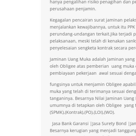
hanya pengalihan risiko penagihan dan p
perusahaan penjamin.
Kegagalan pencairan surat jaminan pelaks
menjalankan kewajibannya, untuk itu PPK 
perundang-undangan terkait.Jika terjadi 
pelaksanaan, meski telah di kenakan sank
penyelesaian sengketa kontrak secara per
Jaminan Uang Muka adalah Jaminan yang di
oleh Obligee atas pemberian uang muka
pembiayaan pekerjaan awal sesuai denga
fungsinya untuk menjamin Obligee apabi
muka yang telah di terimanya sesuai deng
tanganinya. Besarnya Nilai Jaminan Uan
umumnya di tetapkan oleh Obligee yang t
(SPMK),(Kontrak),(PO),(LOI),(WO).
Jasa Bank Garansi |Jasa Surety Bond |J
Besarnya kerugian yang menjadi tanggung