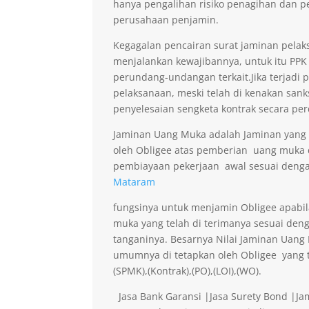
hanya pengalihan risiko penagihan dan p
perusahaan penjamin.
Kegagalan pencairan surat jaminan pelaks
menjalankan kewajibannya, untuk itu PPK 
perundang-undangan terkait.Jika terjadi 
pelaksanaan, meski telah di kenakan sank
penyelesaian sengketa kontrak secara per
Jaminan Uang Muka adalah Jaminan yang di
oleh Obligee atas pemberian uang muka
pembiayaan pekerjaan awal sesuai denga
Mataram
fungsinya untuk menjamin Obligee apabi
muka yang telah di terimanya sesuai deng
tanganinya. Besarnya Nilai Jaminan Uan
umumnya di tetapkan oleh Obligee yang t
(SPMK),(Kontrak),(PO),(LOI),(WO).
Jasa Bank Garansi |Jasa Surety Bond |J