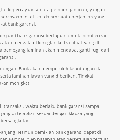
kat kepercayaan antara pemberi jaminan, yang di
ercayaan ini di ikat dalam suatu perjanjian yang
kat bank garansi.
kerjaan) bank garansi bertujuan untuk memberikan
akan mengalami kerugian ketika pihak yang di
na pemegang jaminan akan mendapat ganti rugi dari
garansi.
ntungan. Bank akan memperoleh keuntungan dari
 serta jaminan lawan yang diberikan. Tingkat
akan menigkat.
li transaksi. Waktu berlaku bank garansi sampai
 yang di tetapkan sesuai dengan klausa yang
 bersangkutan.
erpanjang. Namun demikian bank garansi dapat di
n kembali oleh nasabah atas persetujuan tertulis