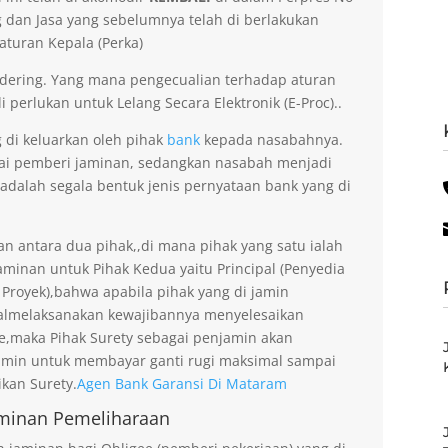
dan Jasa yang sebelumnya telah di berlakukan
aturan Kepala (Perka)
dering. Yang mana pengecualian terhadap aturan
 perlukan untuk Lelang Secara Elektronik (E-Proc)..
g di keluarkan oleh pihak
bank
kepada nasabahnya.
gai pemberi jaminan, sedangkan nasabah menjadi
 adalah segala bentuk jenis pernyataan bank yang di
an antara dua pihak,,di mana pihak yang satu ialah
minan untuk Pihak Kedua yaitu Principal (Penyedia
 Proyek),bahwa apabila pihak yang di jamin
gagalmelaksanakan kewajibannya menyelesaikan
ee,maka Pihak Surety sebagai penjamin akan
amin untuk membayar ganti rugi maksimal sampai
kan Surety.
Agen Bank Garansi Di Mataram
minan Pemeliharaan