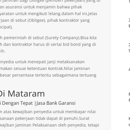
jaminan bagi Obligee (pemberi pekerjaan) yang di
an asuransi untuk menjamin bahwa pihak
aratan untuk mengikuti lelang.dalam hal ini,jelas
an di sebut (Obligee), pihak kontraktor yang
cipal),
eh pemerintah di sebut (Surety Company).Bisa kita
h dan kontraktor harus di sertai bid bond yang di
ih.
enyedia untuk menepati janji melaksanakan
imakan sesuai ketentuan kontrak.Nilai jaminan
ebesar persentase tertentu sebagaimana tertuang
Di Mataram
i Dengan Tepat |Jasa Bank Garansi
n atas kewajiban penyedia untuk membayar nilai
sanaan pekerjaan tidak dapat di penuhi.Surat
ajiban Jaminan Pelaksanaan oleh penyedia, tetapi