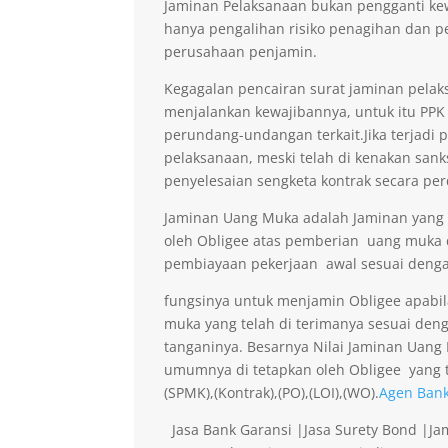
Jaminan Pelaksanaan bukan pengganti kew
hanya pengalihan risiko penagihan dan p
perusahaan penjamin.
Kegagalan pencairan surat jaminan pelaks
menjalankan kewajibannya, untuk itu PPK 
perundang-undangan terkait.Jika terjadi 
pelaksanaan, meski telah di kenakan sank
penyelesaian sengketa kontrak secara per
Jaminan Uang Muka adalah Jaminan yang di
oleh Obligee atas pemberian uang muka
pembiayaan pekerjaan awal sesuai denga
fungsinya untuk menjamin Obligee apabi
muka yang telah di terimanya sesuai deng
tanganinya. Besarnya Nilai Jaminan Uan
umumnya di tetapkan oleh Obligee yang t
(SPMK),(Kontrak),(PO),(LOI),(WO).
Agen Bank
Jasa Bank Garansi |Jasa Surety Bond |J