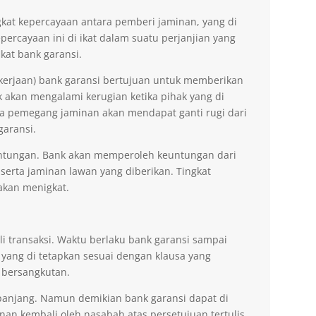
kat kepercayaan antara pemberi jaminan, yang di
ercayaan ini di ikat dalam suatu perjanjian yang
kat bank garansi.
kerjaan) bank garansi bertujuan untuk memberikan
akan mengalami kerugian ketika pihak yang di
na pemegang jaminan akan mendapat ganti rugi dari
garansi.
ntungan. Bank akan memperoleh keuntungan dari
 serta jaminan lawan yang diberikan. Tingkat
akan menigkat.
li transaksi. Waktu berlaku bank garansi sampai
 yang di tetapkan sesuai dengan klausa yang
 bersangkutan.
erpanjang. Namun demikian bank garansi dapat di
n kembali oleh nasabah atas persetujuan tertulis