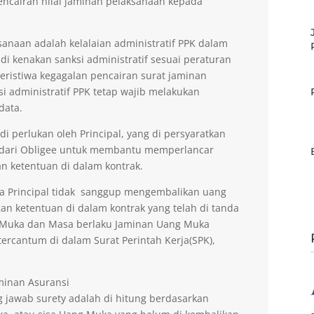
encairan nilai jaminan pelaksanaan kepada
anaan adalah kelalaian administratif PPK dalam
di kenakan sanksi administratif sesuai peraturan
peristiwa kegagalan pencairan surat jaminan
si administratif PPK tetap wajib melakukan
data.
 perlukan oleh Principal, yang di persyaratkan
 dari Obligee untuk membantu memperlancar
n ketentuan di dalam kontrak.
la Principal tidak sanggup mengembalikan uang
an ketentuan di dalam kontrak yang telah di tanda
g Muka dan Masa berlaku Jaminan Uang Muka
ercantum di dalam Surat Perintah Kerja(SPK),
aminan Asuransi
 jawab surety adalah di hitung berdasarkan