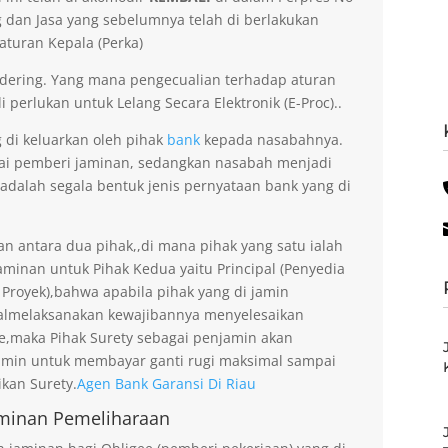
dan Jasa yang sebelumnya telah di berlakukan
aturan Kepala (Perka)
dering. Yang mana pengecualian terhadap aturan
 perlukan untuk Lelang Secara Elektronik (E-Proc)..
g di keluarkan oleh pihak
bank
kepada nasabahnya.
gai pemberi jaminan, sedangkan nasabah menjadi
 adalah segala bentuk jenis pernyataan bank yang di
an antara dua pihak,,di mana pihak yang satu ialah
minan untuk Pihak Kedua yaitu Principal (Penyedia
 Proyek),bahwa apabila pihak yang di jamin
gagalmelaksanakan kewajibannya menyelesaikan
ee,maka Pihak Surety sebagai penjamin akan
amin untuk membayar ganti rugi maksimal sampai
kan Surety.
Agen Bank Garansi Di Riau
minan Pemeliharaan