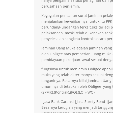
hanya pengalihan risiko penagihan dan p
perusahaan penjamin.
Kegagalan pencairan surat jaminan pelaks
menjalankan kewajibannya, untuk itu PPK 
perundang-undangan terkait.Jika terjadi 
pelaksanaan, meski telah di kenakan sank
penyelesaian sengketa kontrak secara per
Jaminan Uang Muka adalah Jaminan yang di
oleh Obligee atas pemberian uang muka
pembiayaan pekerjaan awal sesuai denga
fungsinya untuk menjamin Obligee apabi
muka yang telah di terimanya sesuai deng
tanganinya. Besarnya Nilai Jaminan Uan
umumnya di tetapkan oleh Obligee yang t
(SPMK),(Kontrak),(PO),(LOI),(WO).
Jasa Bank Garansi |Jasa Surety Bond |J
Besarnya kerugian yang menjadi tanggung