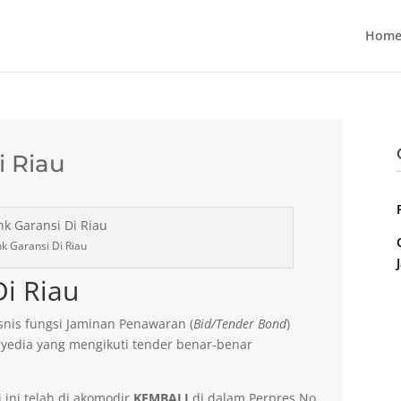
Home
i Riau
k Garansi Di Riau
i Riau
nis fungsi Jaminan Penawaran (
Bid/Tender Bond
)
yedia yang mengikuti tender benar-benar
 ini telah di akomodir
KEMBALI
di dalam Perpres No