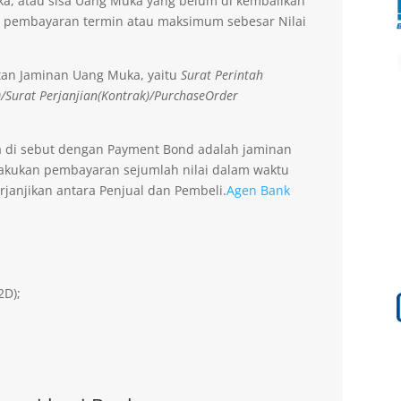
a, atau sisa Uang Muka yang belum di kembalikan
 pembayaran termin atau maksimum sebesar Nilai
tan Jaminan Uang Muka, yaitu
Surat Perintah
)/Surat Perjanjian(Kontrak)/PurchaseOrder
a di sebut dengan Payment Bond adalah jaminan
lakukan pembayaran sejumlah nilai dalam waktu
rjanjikan antara Penjual dan Pembeli.
Agen Bank
2D);