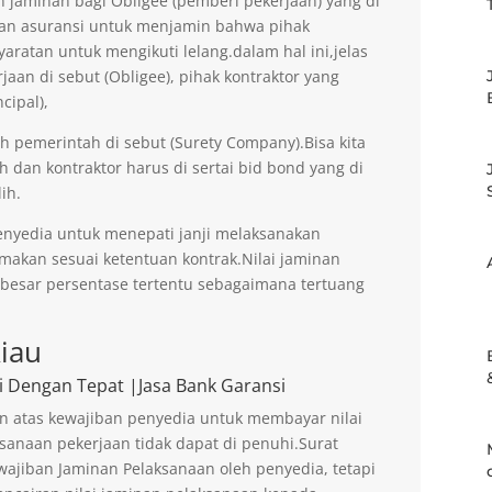
jaminan bagi Obligee (pemberi pekerjaan) yang di
an asuransi untuk menjamin bahwa pihak
aratan untuk mengikuti lelang.dalam hal ini,jelas
an di sebut (Obligee), pihak kontraktor yang
cipal),
eh pemerintah di sebut (Surety Company).Bisa kita
h dan kontraktor harus di sertai bid bond yang di
ih.
enyedia untuk menepati janji melaksanakan
imakan sesuai ketentuan kontrak.Nilai jaminan
ebesar persentase tertentu sebagaimana tertuang
iau
i Dengan Tepat |Jasa Bank Garansi
n atas kewajiban penyedia untuk membayar nilai
sanaan pekerjaan tidak dapat di penuhi.Surat
ajiban Jaminan Pelaksanaan oleh penyedia, tetapi