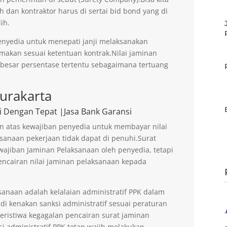
h dan kontraktor harus di sertai bid bond yang di
ih.
enyedia untuk menepati janji melaksanakan
imakan sesuai ketentuan kontrak.Nilai jaminan
ebesar persentase tertentu sebagaimana tertuang
urakarta
i Dengan Tepat |Jasa Bank Garansi
n atas kewajiban penyedia untuk membayar nilai
sanaan pekerjaan tidak dapat di penuhi.Surat
ajiban Jaminan Pelaksanaan oleh penyedia, tetapi
encairan nilai jaminan pelaksanaan kepada
anaan adalah kelalaian administratif PPK dalam
di kenakan sanksi administratif sesuai peraturan
peristiwa kegagalan pencairan surat jaminan
si administratif PPK tetap wajib melakukan