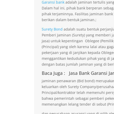
Garansi bank
adalah jaminan tertulis yan
Dalam hal ini, pihak bank berperan seba
pihak terjaminnya. Fasilitas jaminan bank
berikan dalam bentuk jaminan.;
Surety Bond
adalah suatu bentuk perjanji
Pemberi Jaminan (Surety) yang memberi ja
Jasa) untuk kepentingan Oblegee (Pemilik
(Principal) yang oleh karena lalai atau 
pekerjaan yang di janjikan kepada Obleg
menggantikan kedudukan pihak yang di j
dengan batas jumlah jaminan yang di beri
Baca Juga :
Jasa Bank Garansi
Ja
jaminan penawaran (Bid bond) merupakan 
keluarkan oleh Surety Company/perusaha
Principal/kontraktor telah memenuhi persy
bahwa pemerintah sebagai pemberi pekerja
memenangkan lelang tender di sebut (Prin
dan perusahaan asuransi yang di pilih ol