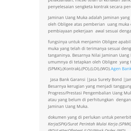
penyelesaian sengketa kontrak secara per
Jaminan Uang Muka adalah Jaminan yang di
oleh Obligee atas pemberian uang muka
pembiayaan pekerjaan awal sesuai denga
fungsinya untuk menjamin Obligee apabi
muka yang telah di terimanya sesuai deng
tanganinya. Besarnya Nilai Jaminan Uan
umumnya di tetapkan oleh Obligee yang t
(SPMK),(Kontrak),(PO),(LOI),(WO).
Agen Bank
Jasa Bank Garansi |Jasa Surety Bond |J
Besarnya kerugian yang menjadi tanggung
Progress/Prestasi Pengembalian Uang Muk
atau yang belum di perhitungkan dengan
Jaminan Uang Muka.
dokumen yang di perlukan untuk penerbi
Kerja(SPK)/Surat Perintah Mulai Kerja (SPMK
(PO)/LetterOfIntent (LOI)/Work Order (WO).