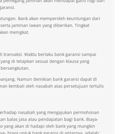
na pemegang jaminan akan mendapat ganti rugi dari
garansi.
ntungan. Bank akan memperoleh keuntungan dari
 serta jaminan lawan yang diberikan. Tingkat
akan menigkat.
li transaksi. Waktu berlaku bank garansi sampai
 yang di tetapkan sesuai dengan klausa yang
 bersangkutan.
erpanjang. Namun demikian bank garansi dapat di
n kembali oleh nasabah atas persetujuan tertulis
n terhadap nasabah yang mengajukan permohonan
an balas jasa atau pendapatan bagi bank. Biaya-
ko yang akan di hadapi oleh bank yang mungkin
aya- biaya untuk bank garansi di antarnya adalah: