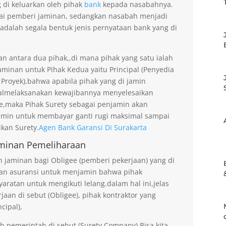
g di keluarkan oleh pihak
bank
kepada nasabahnya.
gai pemberi jaminan, sedangkan nasabah menjadi
 adalah segala bentuk jenis pernyataan bank yang di
an antara dua pihak,,di mana pihak yang satu ialah
minan untuk Pihak Kedua yaitu Principal (Penyedia
 Proyek),bahwa apabila pihak yang di jamin
gagalmelaksanakan kewajibannya menyelesaikan
ee,maka Pihak Surety sebagai penjamin akan
amin untuk membayar ganti rugi maksimal sampai
kan Surety.
Agen Bank Garansi Di Surakarta
minan Pemeliharaan
jaminan bagi Obligee (pemberi pekerjaan) yang di
an asuransi untuk menjamin bahwa pihak
aratan untuk mengikuti lelang.dalam hal ini,jelas
an di sebut (Obligee), pihak kontraktor yang
cipal),
eh pemerintah di sebut (Surety Company).Bisa kita