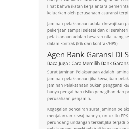
lihat bahwa ikatan kerja antara pemerinta
keluarkan oleh perusahaan asuransi terpil
Jaminan pelaksanaan adalah kewajiban p
pekerjaan sampai selesai dan di serahter
pelaksanaan adalah besaran nilai uang s
dalam kontrak (5% dari kontrak/HPS)
Agen Bank Garansi Di S
Baca Juga
: Cara Memilih Bank Garans
Surat Jaminan Pelaksanaan adalah jamina
jaminan pelaksanaan jika kewajiban pelak
Jaminan Pelaksanaan bukan pengganti kew
hanya pengalihan risiko penagihan dan p
perusahaan penjamin.
Kegagalan pencairan surat jaminan pelaks
menjalankan kewajibannya, untuk itu PPK 
perundang-undangan terkait.Jika terjadi 
pelaksanaan, meski telah di kenakan sank