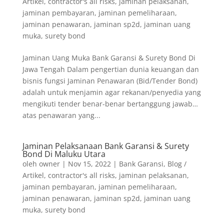
Artikel
,
contractor's all risks
,
jaminan pelaksanan
,
jaminan pembayaran
,
jaminan pemeliharaan
,
jaminan penawaran
,
jaminan sp2d
,
jaminan uang
muka
,
surety bond
Jaminan Uang Muka Bank Garansi & Surety Bond Di
Jawa Tengah Dalam pengertian dunia keuangan dan
bisnis fungsi Jaminan Penawaran (Bid/Tender Bond)
adalah untuk menjamin agar rekanan/penyedia yang
mengikuti tender benar-benar bertanggung jawab…
atas penawaran yang...
Jaminan Pelaksanaan Bank Garansi & Surety
Bond Di Maluku Utara
oleh
owner
|
Nov 15, 2022
|
Bank Garansi
,
Blog /
Artikel
,
contractor's all risks
,
jaminan pelaksanan
,
jaminan pembayaran
,
jaminan pemeliharaan
,
jaminan penawaran
,
jaminan sp2d
,
jaminan uang
muka
,
surety bond