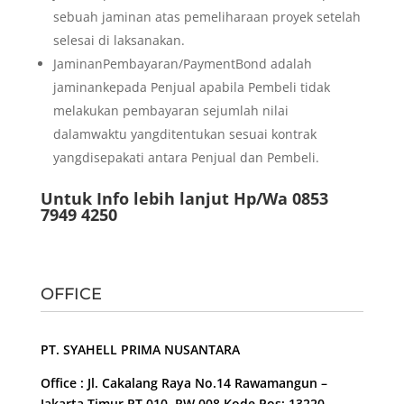
sebuah jaminan atas pemeliharaan proyek setelah
selesai di laksanakan.
JaminanPembayaran/PaymentBond adalah
jaminankepada Penjual apabila Pembeli tidak
melakukan pembayaran sejumlah nilai
dalamwaktu yangditentukan sesuai kontrak
yangdisepakati antara Penjual dan Pembeli.
Untuk Info lebih lanjut Hp/Wa 0853
7949 4250
OFFICE
PT. SYAHELL PRIMA NUSANTARA
Office : Jl. Cakalang Raya No.14 Rawamangun –
Jakarta Timur RT 010, RW 008 Kode Pos: 13220