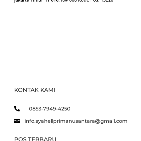
KONTAK KAMI

0853-7949-4250

info.syahellprimanusantara@gmail.com
POS TERBARU