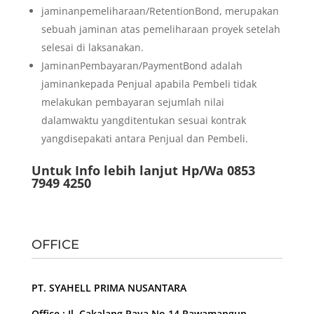
jaminanpemeliharaan/RetentionBond, merupakan
sebuah jaminan atas pemeliharaan proyek setelah
selesai di laksanakan.
JaminanPembayaran/PaymentBond adalah
jaminankepada Penjual apabila Pembeli tidak
melakukan pembayaran sejumlah nilai
dalamwaktu yangditentukan sesuai kontrak
yangdisepakati antara Penjual dan Pembeli.
Untuk Info lebih lanjut Hp/Wa 0853
7949 4250
OFFICE
PT. SYAHELL PRIMA NUSANTARA
Office : Jl. Cakalang Raya No.14 Rawamangun –