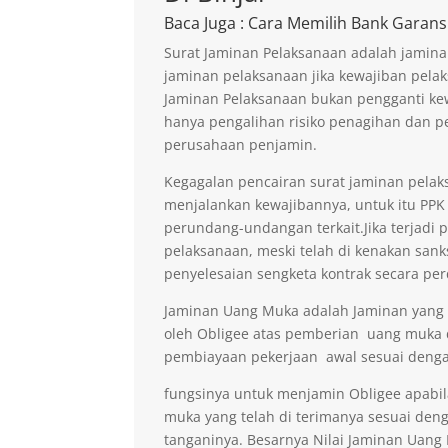
Baca Juga
: Cara Memilih Bank Garans
Surat Jaminan Pelaksanaan adalah jamina
jaminan pelaksanaan jika kewajiban pelak
Jaminan Pelaksanaan bukan pengganti kew
hanya pengalihan risiko penagihan dan p
perusahaan penjamin.
Kegagalan pencairan surat jaminan pelaks
menjalankan kewajibannya, untuk itu PPK 
perundang-undangan terkait.Jika terjadi 
pelaksanaan, meski telah di kenakan sank
penyelesaian sengketa kontrak secara per
Jaminan Uang Muka adalah Jaminan yang di
oleh Obligee atas pemberian uang muka
pembiayaan pekerjaan awal sesuai denga
fungsinya untuk menjamin Obligee apabi
muka yang telah di terimanya sesuai deng
tanganinya. Besarnya Nilai Jaminan Uan