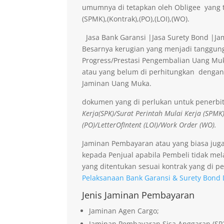
umumnya di tetapkan oleh Obligee yang t
(SPMK),(Kontrak),(PO),(LOI),(WO).
Jasa Bank Garansi |Jasa Surety Bond |J
Besarnya kerugian yang menjadi tanggung
Progress/Prestasi Pengembalian Uang Muk
atau yang belum di perhitungkan dengan
Jaminan Uang Muka.
dokumen yang di perlukan untuk penerbi
Kerja(SPK)/Surat Perintah Mulai Kerja (SPMK
(PO)/LetterOfIntent (LOI)/Work Order (WO).
Jaminan Pembayaran atau yang biasa jug
kepada Penjual apabila Pembeli tidak me
yang ditentukan sesuai kontrak yang di pe
Pelaksanaan Bank Garansi & Surety Bond D
Jenis Jaminan Pembayaran
Jaminan Agen Cargo;
Jaminan Pembayaran Sisa Anggaran (SP