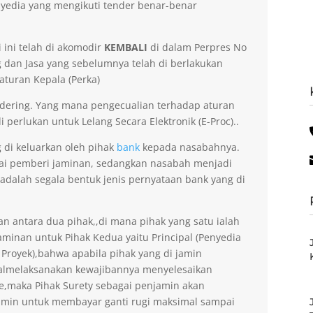
yedia yang mengikuti tender benar-benar
 ini telah di akomodir
KEMBALI
di dalam Perpres No
dan Jasa yang sebelumnya telah di berlakukan
aturan Kepala (Perka)
dering. Yang mana pengecualian terhadap aturan
 perlukan untuk Lelang Secara Elektronik (E-Proc)..
g di keluarkan oleh pihak
bank
kepada nasabahnya.
gai pemberi jaminan, sedangkan nasabah menjadi
 adalah segala bentuk jenis pernyataan bank yang di
an antara dua pihak,,di mana pihak yang satu ialah
minan untuk Pihak Kedua yaitu Principal (Penyedia
 Proyek),bahwa apabila pihak yang di jamin
gagalmelaksanakan kewajibannya menyelesaikan
ee,maka Pihak Surety sebagai penjamin akan
amin untuk membayar ganti rugi maksimal sampai