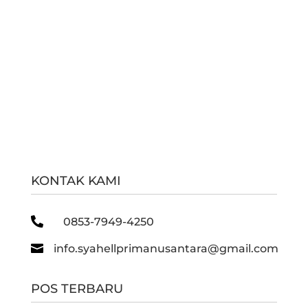
KONTAK KAMI

0853-7949-4250

info.syahellprimanusantara@gmail.com
POS TERBARU