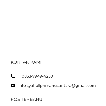
KONTAK KAMI

0853-7949-4250

info.syahellprimanusantara@gmail.com
POS TERBARU