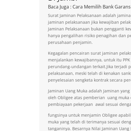
Baca Juga
: Cara Memilih Bank Garans
Surat Jaminan Pelaksanaan adalah jamina
jaminan pelaksanaan jika kewajiban pelak
Jaminan Pelaksanaan bukan pengganti kew
hanya pengalihan risiko penagihan dan p
perusahaan penjamin.
Kegagalan pencairan surat jaminan pelaks
menjalankan kewajibannya, untuk itu PPK 
perundang-undangan terkait.Jika terjadi 
pelaksanaan, meski telah di kenakan sank
penyelesaian sengketa kontrak secara per
Jaminan Uang Muka adalah Jaminan yang di
oleh Obligee atas pemberian uang muka
pembiayaan pekerjaan awal sesuai denga
fungsinya untuk menjamin Obligee apabi
muka yang telah di terimanya sesuai deng
tanganinya. Besarnya Nilai Jaminan Uan