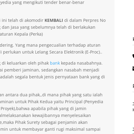
yedia yang mengikuti tender benar-benar
 ini telah di akomodir
KEMBALI
di dalam Perpres No
dan Jasa yang sebelumnya telah di berlakukan
aturan Kepala (Perka)
dering. Yang mana pengecualian terhadap aturan
 perlukan untuk Lelang Secara Elektronik (E-Proc)..
g di keluarkan oleh pihak
bank
kepada nasabahnya.
gai pemberi jaminan, sedangkan nasabah menjadi
 adalah segala bentuk jenis pernyataan bank yang di
an antara dua pihak,,di mana pihak yang satu ialah
minan untuk Pihak Kedua yaitu Principal (Penyedia
 Proyek),bahwa apabila pihak yang di jamin
gagalmelaksanakan kewajibannya menyelesaikan
ee,maka Pihak Surety sebagai penjamin akan
amin untuk membayar ganti rugi maksimal sampai