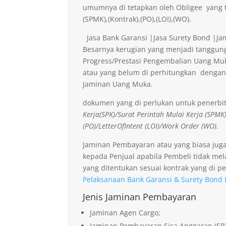
umumnya di tetapkan oleh Obligee yang t
(SPMK),(Kontrak),(PO),(LOI),(WO).
Jasa Bank Garansi |Jasa Surety Bond |J
Besarnya kerugian yang menjadi tanggung
Progress/Prestasi Pengembalian Uang Muk
atau yang belum di perhitungkan dengan
Jaminan Uang Muka.
dokumen yang di perlukan untuk penerbi
Kerja(SPK)/Surat Perintah Mulai Kerja (SPMK
(PO)/LetterOfIntent (LOI)/Work Order (WO).
Jaminan Pembayaran atau yang biasa jug
kepada Penjual apabila Pembeli tidak me
yang ditentukan sesuai kontrak yang di pe
Pelaksanaan Bank Garansi & Surety Bond 
Jenis Jaminan Pembayaran
Jaminan Agen Cargo;
Jaminan Pembayaran Sisa Anggaran (SP