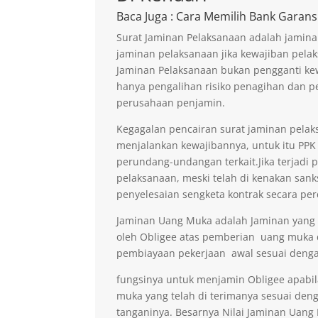
Baca Juga
: Cara Memilih Bank Garans
Surat Jaminan Pelaksanaan adalah jamina
jaminan pelaksanaan jika kewajiban pelak
Jaminan Pelaksanaan bukan pengganti kew
hanya pengalihan risiko penagihan dan p
perusahaan penjamin.
Kegagalan pencairan surat jaminan pelaks
menjalankan kewajibannya, untuk itu PPK 
perundang-undangan terkait.Jika terjadi 
pelaksanaan, meski telah di kenakan sank
penyelesaian sengketa kontrak secara per
Jaminan Uang Muka adalah Jaminan yang di
oleh Obligee atas pemberian uang muka
pembiayaan pekerjaan awal sesuai denga
fungsinya untuk menjamin Obligee apabi
muka yang telah di terimanya sesuai deng
tanganinya. Besarnya Nilai Jaminan Uan