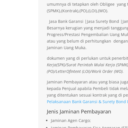
umumnya di tetapkan oleh Obligee yang t
(SPMK),(Kontrak),(PO),(LOI),(WO).
Jasa Bank Garansi |Jasa Surety Bond |J
Besarnya kerugian yang menjadi tanggung
Progress/Prestasi Pengembalian Uang Muk
atau yang belum di perhitungkan dengan
Jaminan Uang Muka.
dokumen yang di perlukan untuk penerbi
Kerja(SPK)/Surat Perintah Mulai Kerja (SPMK
(PO)/LetterOfIntent (LOI)/Work Order (WO).
Jaminan Pembayaran atau yang biasa jug
kepada Penjual apabila Pembeli tidak me
yang ditentukan sesuai kontrak yang di pe
Pelaksanaan Bank Garansi & Surety Bond 
Jenis Jaminan Pembayaran
Jaminan Agen Cargo;
Jaminan Pembayaran Sisa Anggaran (SP