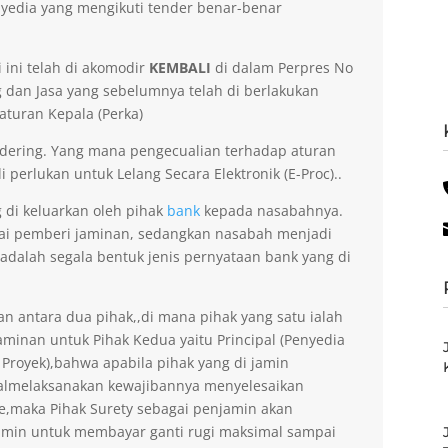
yedia yang mengikuti tender benar-benar
 ini telah di akomodir
KEMBALI
di dalam Perpres No
dan Jasa yang sebelumnya telah di berlakukan
aturan Kepala (Perka)
dering. Yang mana pengecualian terhadap aturan
 perlukan untuk Lelang Secara Elektronik (E-Proc)..
g di keluarkan oleh pihak
bank
kepada nasabahnya.
gai pemberi jaminan, sedangkan nasabah menjadi
 adalah segala bentuk jenis pernyataan bank yang di
an antara dua pihak,,di mana pihak yang satu ialah
minan untuk Pihak Kedua yaitu Principal (Penyedia
 Proyek),bahwa apabila pihak yang di jamin
gagalmelaksanakan kewajibannya menyelesaikan
ee,maka Pihak Surety sebagai penjamin akan
amin untuk membayar ganti rugi maksimal sampai