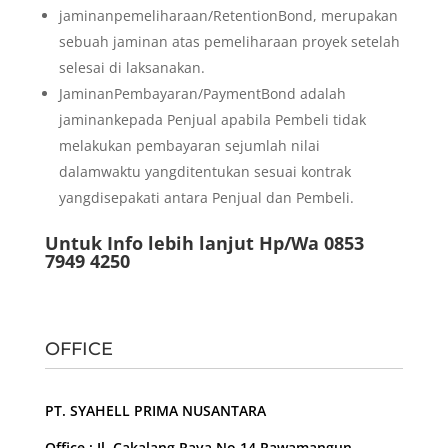
jaminanpemeliharaan/RetentionBond, merupakan
sebuah jaminan atas pemeliharaan proyek setelah
selesai di laksanakan.
JaminanPembayaran/PaymentBond adalah
jaminankepada Penjual apabila Pembeli tidak
melakukan pembayaran sejumlah nilai
dalamwaktu yangditentukan sesuai kontrak
yangdisepakati antara Penjual dan Pembeli.
Untuk Info lebih lanjut Hp/Wa 0853
7949 4250
OFFICE
PT. SYAHELL PRIMA NUSANTARA
Office : Jl. Cakalang Raya No.14 Rawamangun –