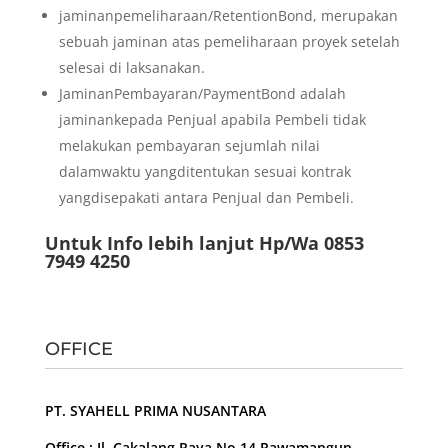
jaminanpemeliharaan/RetentionBond, merupakan
sebuah jaminan atas pemeliharaan proyek setelah
selesai di laksanakan.
JaminanPembayaran/PaymentBond adalah
jaminankepada Penjual apabila Pembeli tidak
melakukan pembayaran sejumlah nilai
dalamwaktu yangditentukan sesuai kontrak
yangdisepakati antara Penjual dan Pembeli.
Untuk Info lebih lanjut Hp/Wa 0853
7949 4250
OFFICE
PT. SYAHELL PRIMA NUSANTARA
Office : Jl. Cakalang Raya No.14 Rawamangun –