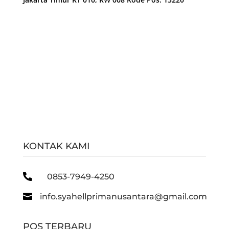
KONTAK KAMI

0853-7949-4250

info.syahellprimanusantara@gmail.com
POS TERBARU