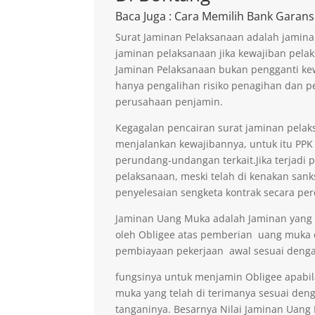
Baca Juga
: Cara Memilih Bank Garans
Surat Jaminan Pelaksanaan adalah jamina
jaminan pelaksanaan jika kewajiban pelak
Jaminan Pelaksanaan bukan pengganti kew
hanya pengalihan risiko penagihan dan p
perusahaan penjamin.
Kegagalan pencairan surat jaminan pelaks
menjalankan kewajibannya, untuk itu PPK 
perundang-undangan terkait.Jika terjadi 
pelaksanaan, meski telah di kenakan sank
penyelesaian sengketa kontrak secara per
Jaminan Uang Muka adalah Jaminan yang di
oleh Obligee atas pemberian uang muka
pembiayaan pekerjaan awal sesuai denga
fungsinya untuk menjamin Obligee apabi
muka yang telah di terimanya sesuai deng
tanganinya. Besarnya Nilai Jaminan Uan