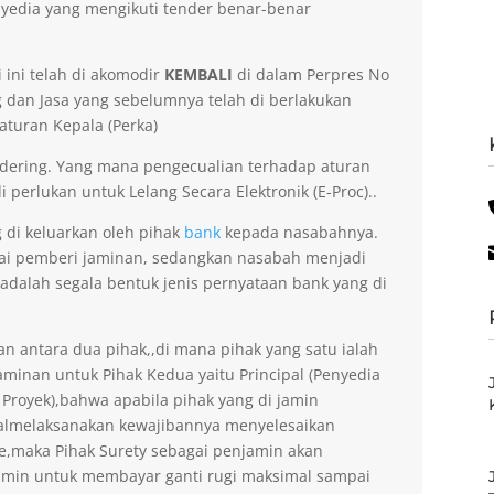
yedia yang mengikuti tender benar-benar
 ini telah di akomodir
KEMBALI
di dalam Perpres No
dan Jasa yang sebelumnya telah di berlakukan
aturan Kepala (Perka)
dering. Yang mana pengecualian terhadap aturan
 perlukan untuk Lelang Secara Elektronik (E-Proc)..
g di keluarkan oleh pihak
bank
kepada nasabahnya.
gai pemberi jaminan, sedangkan nasabah menjadi
 adalah segala bentuk jenis pernyataan bank yang di
an antara dua pihak,,di mana pihak yang satu ialah
minan untuk Pihak Kedua yaitu Principal (Penyedia
 Proyek),bahwa apabila pihak yang di jamin
gagalmelaksanakan kewajibannya menyelesaikan
ee,maka Pihak Surety sebagai penjamin akan
amin untuk membayar ganti rugi maksimal sampai