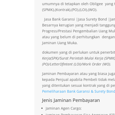
umumnya di tetapkan oleh Obligee yang t
(SPMK),(Kontrak),(PO),(LOI),(WO).
Jasa Bank Garansi |Jasa Surety Bond |J
Besarnya kerugian yang menjadi tanggung
Progress/Prestasi Pengembalian Uang Muk
atau yang belum di perhitungkan dengan
Jaminan Uang Muka.
dokumen yang di perlukan untuk penerbi
Kerja(SPK)/Surat Perintah Mulai Kerja (SPMK
(PO)/LetterOfIntent (LOI)/Work Order (WO).
Jaminan Pembayaran atau yang biasa jug
kepada Penjual apabila Pembeli tidak me
yang ditentukan sesuai kontrak yang di pe
Pemeliharaan Bank Garansi & Surety Bon
Jenis Jaminan Pembayaran
Jaminan Agen Cargo;
Jaminan Pembayaran Sisa Anggaran (SP