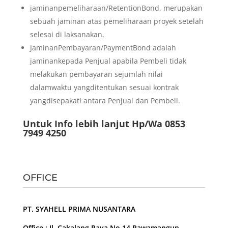
jaminanpemeliharaan/RetentionBond, merupakan
sebuah jaminan atas pemeliharaan proyek setelah
selesai di laksanakan.
JaminanPembayaran/PaymentBond adalah
jaminankepada Penjual apabila Pembeli tidak
melakukan pembayaran sejumlah nilai
dalamwaktu yangditentukan sesuai kontrak
yangdisepakati antara Penjual dan Pembeli.
Untuk Info lebih lanjut Hp/Wa 0853
7949 4250
OFFICE
PT. SYAHELL PRIMA NUSANTARA
Office : Jl. Cakalang Raya No.14 Rawamangun –