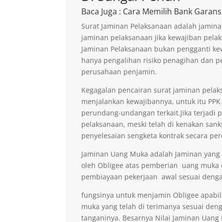
Baca Juga
: Cara Memilih Bank Garans
Surat Jaminan Pelaksanaan adalah jamina
jaminan pelaksanaan jika kewajiban pelak
Jaminan Pelaksanaan bukan pengganti kew
hanya pengalihan risiko penagihan dan p
perusahaan penjamin.
Kegagalan pencairan surat jaminan pelaks
menjalankan kewajibannya, untuk itu PPK 
perundang-undangan terkait.Jika terjadi 
pelaksanaan, meski telah di kenakan sank
penyelesaian sengketa kontrak secara per
Jaminan Uang Muka adalah Jaminan yang di
oleh Obligee atas pemberian uang muka
pembiayaan pekerjaan awal sesuai denga
fungsinya untuk menjamin Obligee apabi
muka yang telah di terimanya sesuai deng
tanganinya. Besarnya Nilai Jaminan Uan