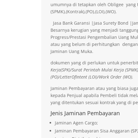
umumnya di tetapkan oleh Obligee yang t
(SPMK),(Kontrak),(PO),(LOI),(WO).
Jasa Bank Garansi |Jasa Surety Bond |J
Besarnya kerugian yang menjadi tanggung
Progress/Prestasi Pengembalian Uang Muk
atau yang belum di perhitungkan dengan
Jaminan Uang Muka.
dokumen yang di perlukan untuk penerbi
Kerja(SPK)/Surat Perintah Mulai Kerja (SPMK
(PO)/LetterOfIntent (LOI)/Work Order (WO).
Jaminan Pembayaran atau yang biasa jug
kepada Penjual apabila Pembeli tidak me
yang ditentukan sesuai kontrak yang di pe
Jenis Jaminan Pembayaran
Jaminan Agen Cargo;
Jaminan Pembayaran Sisa Anggaran (SP