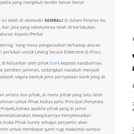
yedia yang mengikuti tender benar-benar
 ini telah di akomodir
KEMBALI
di dalam Perpres No
dan Jasa yang sebelumnya telah di berlakukan
aturan Kepala (Perka)
dering. Yang mana pengecualian terhadap aturan
 perlukan untuk Lelang Secara Elektronik (E-Proc)..
g di keluarkan oleh pihak
bank
kepada nasabahnya.
gai pemberi jaminan, sedangkan nasabah menjadi
 adalah segala bentuk jenis pernyataan bank yang di
an antara dua pihak,,di mana pihak yang satu ialah
minan untuk Pihak Kedua yaitu Principal (Penyedia
 Proyek),bahwa apabila pihak yang di jamin
gagalmelaksanakan kewajibannya menyelesaikan
ee,maka Pihak Surety sebagai penjamin akan
amin untuk membayar ganti rugi maksimal sampai