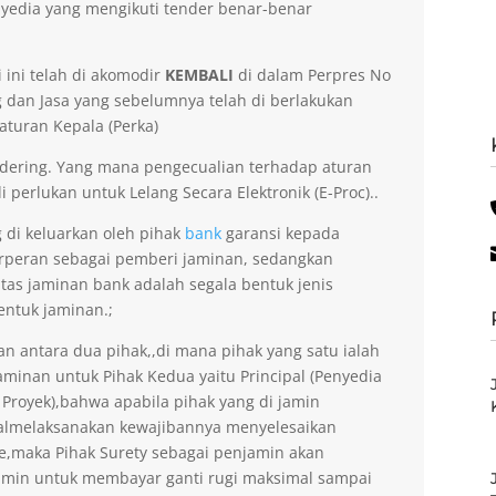
yedia yang mengikuti tender benar-benar
 ini telah di akomodir
KEMBALI
di dalam Perpres No
dan Jasa yang sebelumnya telah di berlakukan
aturan Kepala (Perka)
dering. Yang mana pengecualian terhadap aturan
 perlukan untuk Lelang Secara Elektronik (E-Proc)..
g di keluarkan oleh pihak
bank
garansi kepada
erperan sebagai pemberi jaminan, sedangkan
itas jaminan bank adalah segala bentuk jenis
entuk jaminan.;
an antara dua pihak,,di mana pihak yang satu ialah
minan untuk Pihak Kedua yaitu Principal (Penyedia
 Proyek),bahwa apabila pihak yang di jamin
gagalmelaksanakan kewajibannya menyelesaikan
ee,maka Pihak Surety sebagai penjamin akan
amin untuk membayar ganti rugi maksimal sampai