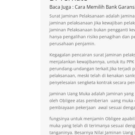
Baca Juga
: Cara Memilih Bank Garans
Surat Jaminan Pelaksanaan adalah jamina
jaminan pelaksanaan jika kewajiban pelak
Jaminan Pelaksanaan bukan pengganti kew
hanya pengalihan risiko penagihan dan p
perusahaan penjamin.
Kegagalan pencairan surat jaminan pelaks
menjalankan kewajibannya, untuk itu PPK 
perundang-undangan terkait.Jika terjadi 
pelaksanaan, meski telah di kenakan sank
penyelesaian sengketa kontrak secara per
Jaminan Uang Muka adalah Jaminan yang di
oleh Obligee atas pemberian uang muka
pembiayaan pekerjaan awal sesuai denga
fungsinya untuk menjamin Obligee apabi
muka yang telah di terimanya sesuai deng
tanganinya. Besarnya Nilai Jaminan Uan