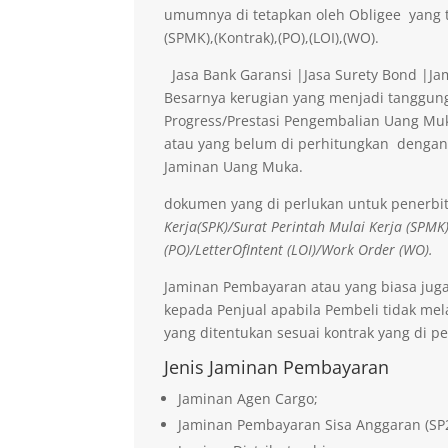
umumnya di tetapkan oleh Obligee yang t
(SPMK),(Kontrak),(PO),(LOI),(WO).
Jasa Bank Garansi |Jasa Surety Bond |J
Besarnya kerugian yang menjadi tanggung
Progress/Prestasi Pengembalian Uang Muk
atau yang belum di perhitungkan dengan
Jaminan Uang Muka.
dokumen yang di perlukan untuk penerbi
Kerja(SPK)/Surat Perintah Mulai Kerja (SPMK
(PO)/LetterOfIntent (LOI)/Work Order (WO).
Jaminan Pembayaran atau yang biasa jug
kepada Penjual apabila Pembeli tidak me
yang ditentukan sesuai kontrak yang di pe
Jenis Jaminan Pembayaran
Jaminan Agen Cargo;
Jaminan Pembayaran Sisa Anggaran (SP