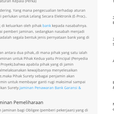
aturan Kepala (Perka)
dering. Yang mana pengecualian terhadap aturan
 perlukan untuk Lelang Secara Elektronik (E-Proc)..
g di keluarkan oleh pihak
bank
kepada nasabahnya.
gai pemberi jaminan, sedangkan nasabah menjadi
 adalah segala bentuk jenis pernyataan bank yang di
an antara dua pihak,,di mana pihak yang satu ialah
minan untuk Pihak Kedua yaitu Principal (Penyedia
 Proyek),bahwa apabila pihak yang di jamin
gagalmelaksanakan kewajibannya menyelesaikan
ee,maka Pihak Surety sebagai penjamin akan
amin untuk membayar ganti rugi maksimal sampai
kan Surety.
Jaminan Penawaran Bank Garansi &
minan Pemeliharaan
jaminan bagi Obligee (pemberi pekerjaan) yang di