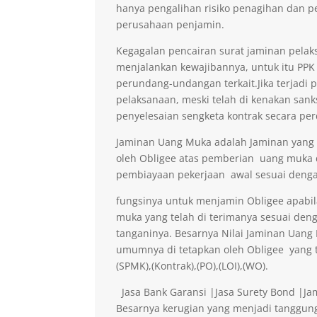
hanya pengalihan risiko penagihan dan p
perusahaan penjamin.
Kegagalan pencairan surat jaminan pelaks
menjalankan kewajibannya, untuk itu PPK 
perundang-undangan terkait.Jika terjadi 
pelaksanaan, meski telah di kenakan sank
penyelesaian sengketa kontrak secara per
Jaminan Uang Muka adalah Jaminan yang di
oleh Obligee atas pemberian uang muka
pembiayaan pekerjaan awal sesuai denga
fungsinya untuk menjamin Obligee apabi
muka yang telah di terimanya sesuai deng
tanganinya. Besarnya Nilai Jaminan Uan
umumnya di tetapkan oleh Obligee yang t
(SPMK),(Kontrak),(PO),(LOI),(WO).
Jasa Bank Garansi |Jasa Surety Bond |J
Besarnya kerugian yang menjadi tanggung