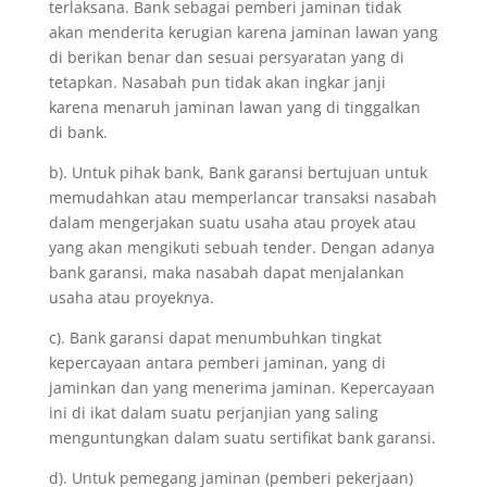
terlaksana. Bank sebagai pemberi jaminan tidak
akan menderita kerugian karena jaminan lawan yang
di berikan benar dan sesuai persyaratan yang di
tetapkan. Nasabah pun tidak akan ingkar janji
karena menaruh jaminan lawan yang di tinggalkan
di bank.
b). Untuk pihak bank, Bank garansi bertujuan untuk
memudahkan atau memperlancar transaksi nasabah
dalam mengerjakan suatu usaha atau proyek atau
yang akan mengikuti sebuah tender. Dengan adanya
bank garansi, maka nasabah dapat menjalankan
usaha atau proyeknya.
c). Bank garansi dapat menumbuhkan tingkat
kepercayaan antara pemberi jaminan, yang di
jaminkan dan yang menerima jaminan. Kepercayaan
ini di ikat dalam suatu perjanjian yang saling
menguntungkan dalam suatu sertifikat bank garansi.
d). Untuk pemegang jaminan (pemberi pekerjaan)