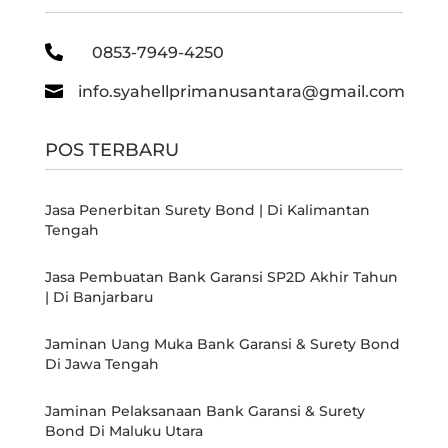

0853-7949-4250

info.syahellprimanusantara@gmail.com
POS TERBARU
Jasa Penerbitan Surety Bond | Di Kalimantan
Tengah
Jasa Pembuatan Bank Garansi SP2D Akhir Tahun
| Di Banjarbaru
Jaminan Uang Muka Bank Garansi & Surety Bond
Di Jawa Tengah
Jaminan Pelaksanaan Bank Garansi & Surety
Bond Di Maluku Utara