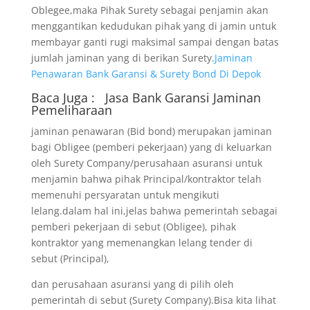
Oblegee,maka Pihak Surety sebagai penjamin akan
menggantikan kedudukan pihak yang di jamin untuk
membayar ganti rugi maksimal sampai dengan batas
jumlah jaminan yang di berikan Surety.
Jaminan
Penawaran Bank Garansi & Surety Bond Di Depok
Baca Juga :
Jasa Bank Garansi
Jaminan
Pemeliharaan
jaminan penawaran (Bid bond) merupakan jaminan
bagi Obligee (pemberi pekerjaan) yang di keluarkan
oleh Surety Company/perusahaan asuransi untuk
menjamin bahwa pihak Principal/kontraktor telah
memenuhi persyaratan untuk mengikuti
lelang.dalam hal ini,jelas bahwa pemerintah sebagai
pemberi pekerjaan di sebut (Obligee), pihak
kontraktor yang memenangkan lelang tender di
sebut (Principal),
dan perusahaan asuransi yang di pilih oleh
pemerintah di sebut (Surety Company).Bisa kita lihat