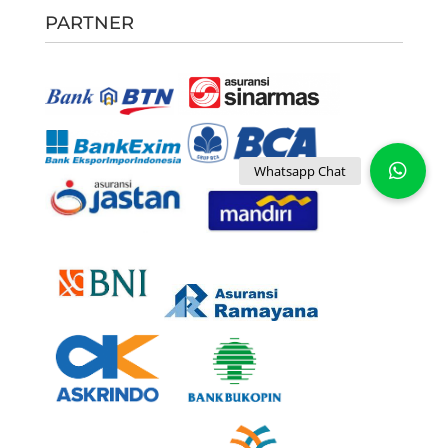
PARTNER