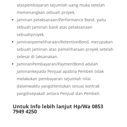
ataspembayaran sejumlah uang muka setelah
memenangkan sebuah proyek.
jaminan pelaksanaan/Performance Bond, yaitu
sebuah jaminan bank atas pelaksanaan
sebuahproyek.
jaminanpemeliharaan/RetentionBond, merupakan
sebuah jaminan atas pemeliharaan proyek setelah
selesai di laksanakan.
JaminanPembayaran/PaymentBond adalah
jaminankepada Penjual apabila Pembeli tidak
melakukan pembayaran sejumlah nilai
dalamwaktu yangditentukan sesuai kontrak
yangdisepakati antara Penjual dan Pembeli.
Untuk Info lebih lanjut Hp/Wa 0853
7949 4250