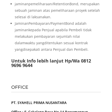
jaminanpemeliharaan/RetentionBond, merupakan
sebuah jaminan atas pemeliharaan proyek setelah
selesai di laksanakan.
JaminanPembayaran/PaymentBond adalah
jaminankepada Penjual apabila Pembeli tidak
melakukan pembayaran sejumlah nilai
dalamwaktu yangditentukan sesuai kontrak
yangdisepakati antara Penjual dan Pembeli.
Untuk Info lebih lanjut Hp/Wa 0812
9696 9644
OFFICE
PT. SYAHELL PRIMA NUSANTARA
Office : Jl. Cakalang Raya No.14 Rawamangun –