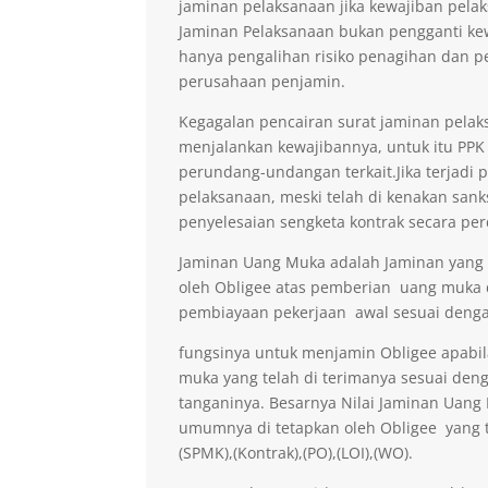
jaminan pelaksanaan jika kewajiban pelak
Jaminan Pelaksanaan bukan pengganti kew
hanya pengalihan risiko penagihan dan p
perusahaan penjamin.
Kegagalan pencairan surat jaminan pelaks
menjalankan kewajibannya, untuk itu PPK 
perundang-undangan terkait.Jika terjadi 
pelaksanaan, meski telah di kenakan sank
penyelesaian sengketa kontrak secara per
Jaminan Uang Muka adalah Jaminan yang di
oleh Obligee atas pemberian uang muka
pembiayaan pekerjaan awal sesuai denga
fungsinya untuk menjamin Obligee apabi
muka yang telah di terimanya sesuai deng
tanganinya. Besarnya Nilai Jaminan Uan
umumnya di tetapkan oleh Obligee yang t
(SPMK),(Kontrak),(PO),(LOI),(WO).