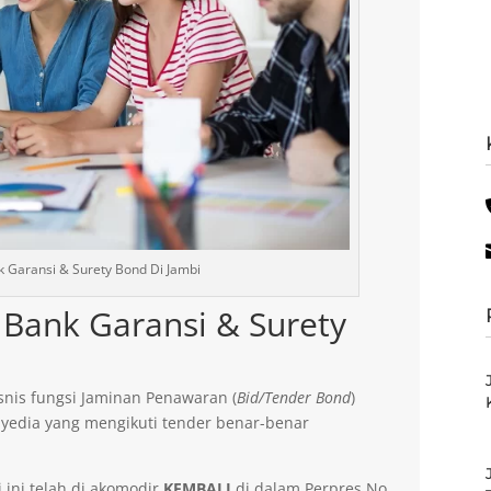
 Garansi & Surety Bond Di Jambi
Bank Garansi & Surety
nis fungsi Jaminan Penawaran (
Bid/Tender Bond
)
yedia yang mengikuti tender benar-benar
 ini telah di akomodir
KEMBALI
di dalam Perpres No