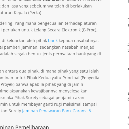
dan Jasa yang sebelumnya telah di berlakukan
aturan Kepala (Perka)
dering. Yang mana pengecualian terhadap aturan
 perlukan untuk Lelang Secara Elektronik (E-Proc)..
g di keluarkan oleh pihak
bank
kepada nasabahnya.
gai pemberi jaminan, sedangkan nasabah menjadi
 adalah segala bentuk jenis pernyataan bank yang di
an antara dua pihak,,di mana pihak yang satu ialah
minan untuk Pihak Kedua yaitu Principal (Penyedia
 Proyek),bahwa apabila pihak yang di jamin
gagalmelaksanakan kewajibannya menyelesaikan
ee,maka Pihak Surety sebagai penjamin akan
amin untuk membayar ganti rugi maksimal sampai
kan Surety.
Jaminan Penawaran Bank Garansi &
minan Pemeliharaan