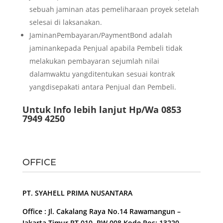
sebuah jaminan atas pemeliharaan proyek setelah
selesai di laksanakan.
JaminanPembayaran/PaymentBond adalah
jaminankepada Penjual apabila Pembeli tidak
melakukan pembayaran sejumlah nilai
dalamwaktu yangditentukan sesuai kontrak
yangdisepakati antara Penjual dan Pembeli.
Untuk Info lebih lanjut Hp/Wa 0853
7949 4250
OFFICE
PT. SYAHELL PRIMA NUSANTARA
Office : Jl. Cakalang Raya No.14 Rawamangun –
Jakarta Timur RT 010, RW 008 Kode Pos: 13220