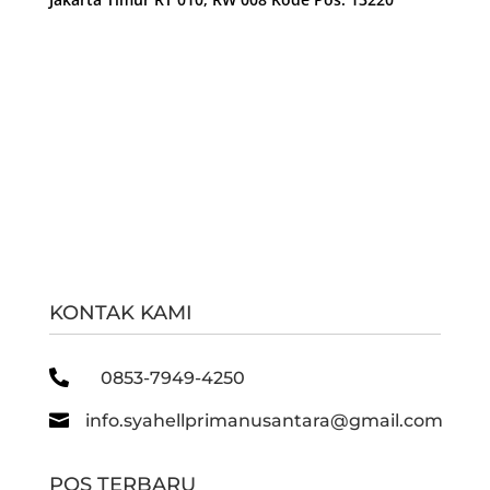
KONTAK KAMI

0853-7949-4250

info.syahellprimanusantara@gmail.com
POS TERBARU