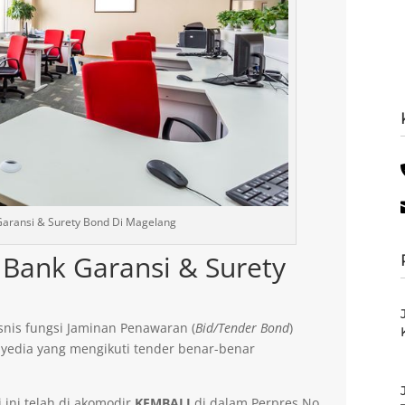
aransi & Surety Bond Di Magelang
Bank Garansi & Surety
nis fungsi Jaminan Penawaran (
Bid/Tender Bond
)
yedia yang mengikuti tender benar-benar
 ini telah di akomodir
KEMBALI
di dalam Perpres No