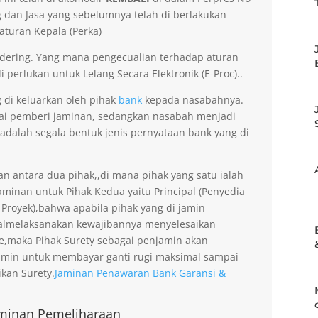
dan Jasa yang sebelumnya telah di berlakukan
aturan Kepala (Perka)
dering. Yang mana pengecualian terhadap aturan
 perlukan untuk Lelang Secara Elektronik (E-Proc)..
g di keluarkan oleh pihak
bank
kepada nasabahnya.
gai pemberi jaminan, sedangkan nasabah menjadi
 adalah segala bentuk jenis pernyataan bank yang di
an antara dua pihak,,di mana pihak yang satu ialah
minan untuk Pihak Kedua yaitu Principal (Penyedia
 Proyek),bahwa apabila pihak yang di jamin
gagalmelaksanakan kewajibannya menyelesaikan
ee,maka Pihak Surety sebagai penjamin akan
amin untuk membayar ganti rugi maksimal sampai
kan Surety.
Jaminan Penawaran Bank Garansi &
minan Pemeliharaan