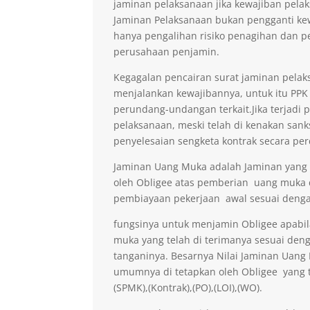
jaminan pelaksanaan jika kewajiban pelak
Jaminan Pelaksanaan bukan pengganti kew
hanya pengalihan risiko penagihan dan p
perusahaan penjamin.
Kegagalan pencairan surat jaminan pelaks
menjalankan kewajibannya, untuk itu PPK 
perundang-undangan terkait.Jika terjadi 
pelaksanaan, meski telah di kenakan sank
penyelesaian sengketa kontrak secara per
Jaminan Uang Muka adalah Jaminan yang di
oleh Obligee atas pemberian uang muka
pembiayaan pekerjaan awal sesuai denga
fungsinya untuk menjamin Obligee apabi
muka yang telah di terimanya sesuai deng
tanganinya. Besarnya Nilai Jaminan Uan
umumnya di tetapkan oleh Obligee yang t
(SPMK),(Kontrak),(PO),(LOI),(WO).