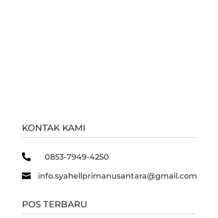
KONTAK KAMI

0853-7949-4250

info.syahellprimanusantara@gmail.com
POS TERBARU