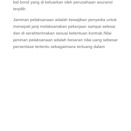
bahwa ikatan kerja antara pemerintah dan
kontraktor harus di sertai bid bond yang di
keluarkan oleh perusahaan asuransi terpilih.
Jaminan pelaksanaan adalah kewajiban penyedia
untuk menepati janji melaksanakan pekerjaan
sampai selesai dan di serahterimakan sesuai
ketentuan kontrak.Nilai jaminan pelaksanaan adalah
besaran nilai uang sebesar persentase tertentu
sebagaimana tertuang dalam kontrak (5% dari
kontrak/HPS)
Jaminan Penawaran Bank
Garansi & Surety Bond Di
Pasuruan
Baca Juga
: Cara Memilih Bank Garansi Dengan
Tepat |Jasa Bank Garansi
Surat Jaminan Pelaksanaan adalah jaminan atas
kewajiban penyedia untuk membayar nilai jaminan
pelaksanaan jika kewajiban pelaksanaan pekerjaan