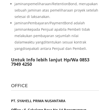
jaminanpemeliharaan/RetentionBond, merupakan
sebuah jaminan atas pemeliharaan proyek setelah
selesai di laksanakan.
JaminanPembayaran/PaymentBond adalah
jaminankepada Penjual apabila Pembeli tidak
melakukan pembayaran sejumlah nilai
dalamwaktu yangditentukan sesuai kontrak
yangdisepakati antara Penjual dan Pembeli.
Untuk Info lebih lanjut Hp/Wa 0853
7949 4250
OFFICE
PT. SYAHELL PRIMA NUSANTARA
Office : Jl. Cakalang Raya No.14 Rawamangun –