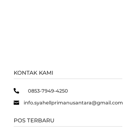
KONTAK KAMI

0853-7949-4250

info.syahellprimanusantara@gmail.com
POS TERBARU