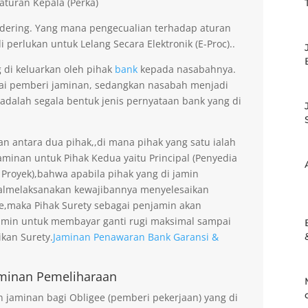
aturan Kepala (Perka)
dering. Yang mana pengecualian terhadap aturan
 perlukan untuk Lelang Secara Elektronik (E-Proc)..
g di keluarkan oleh pihak
bank
kepada nasabahnya.
gai pemberi jaminan, sedangkan nasabah menjadi
 adalah segala bentuk jenis pernyataan bank yang di
an antara dua pihak,,di mana pihak yang satu ialah
minan untuk Pihak Kedua yaitu Principal (Penyedia
 Proyek),bahwa apabila pihak yang di jamin
gagalmelaksanakan kewajibannya menyelesaikan
ee,maka Pihak Surety sebagai penjamin akan
amin untuk membayar ganti rugi maksimal sampai
kan Surety.
Jaminan Penawaran Bank Garansi &
minan Pemeliharaan
jaminan bagi Obligee (pemberi pekerjaan) yang di