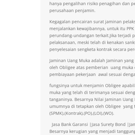
hanya pengalihan risiko penagihan dan p
perusahaan penjamin.
Kegagalan pencairan surat jaminan pelaks
menjalankan kewajibannya, untuk itu PPK 
perundang-undangan terkait.Jika terjadi 
pelaksanaan, meski telah di kenakan sank
penyelesaian sengketa kontrak secara per
Jaminan Uang Muka adalah Jaminan yang di
oleh Obligee atas pemberian uang muka
pembiayaan pekerjaan awal sesuai denga
fungsinya untuk menjamin Obligee apabi
muka yang telah di terimanya sesuai deng
tanganinya. Besarnya Nilai Jaminan Uan
umumnya di tetapkan oleh Obligee yang t
(SPMK),(Kontrak),(PO),(LOI),(WO).
Jasa Bank Garansi |Jasa Surety Bond |J
Besarnya kerugian yang menjadi tanggung