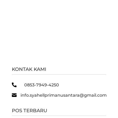
KONTAK KAMI

0853-7949-4250

info.syahellprimanusantara@gmail.com
POS TERBARU