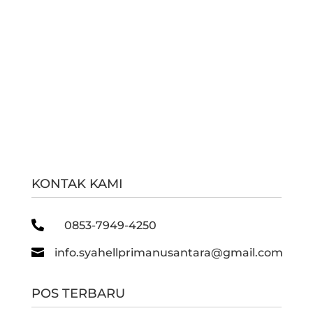
KONTAK KAMI

0853-7949-4250

info.syahellprimanusantara@gmail.com
POS TERBARU