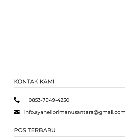
KONTAK KAMI

0853-7949-4250

info.syahellprimanusantara@gmail.com
POS TERBARU