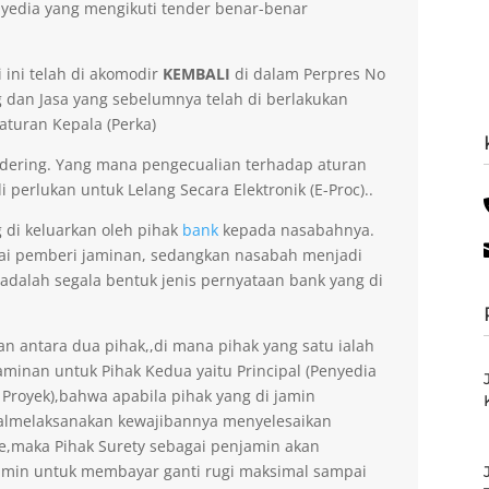
yedia yang mengikuti tender benar-benar
 ini telah di akomodir
KEMBALI
di dalam Perpres No
dan Jasa yang sebelumnya telah di berlakukan
aturan Kepala (Perka)
dering. Yang mana pengecualian terhadap aturan
 perlukan untuk Lelang Secara Elektronik (E-Proc)..
g di keluarkan oleh pihak
bank
kepada nasabahnya.
gai pemberi jaminan, sedangkan nasabah menjadi
 adalah segala bentuk jenis pernyataan bank yang di
an antara dua pihak,,di mana pihak yang satu ialah
minan untuk Pihak Kedua yaitu Principal (Penyedia
 Proyek),bahwa apabila pihak yang di jamin
gagalmelaksanakan kewajibannya menyelesaikan
ee,maka Pihak Surety sebagai penjamin akan
amin untuk membayar ganti rugi maksimal sampai