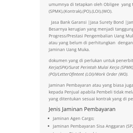
umumnya di tetapkan oleh Obligee yang t
(SPMK),(Kontrak),(PO),(LOI),(WO).
Jasa Bank Garansi |Jasa Surety Bond |J
Besarnya kerugian yang menjadi tanggung
Progress/Prestasi Pengembalian Uang Muk
atau yang belum di perhitungkan dengan
Jaminan Uang Muka.
dokumen yang di perlukan untuk penerbi
Kerja(SPK)/Surat Perintah Mulai Kerja (SPMK
(PO)/LetterOfIntent (LOI)/Work Order (WO).
Jaminan Pembayaran atau yang biasa jug
kepada Penjual apabila Pembeli tidak me
yang ditentukan sesuai kontrak yang di pe
Jenis Jaminan Pembayaran
Jaminan Agen Cargo;
Jaminan Pembayaran Sisa Anggaran (SP