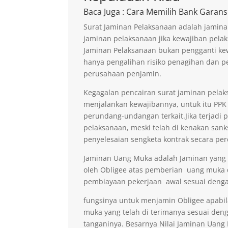
Baca Juga
: Cara Memilih Bank Garans
Surat Jaminan Pelaksanaan adalah jamina
jaminan pelaksanaan jika kewajiban pelak
Jaminan Pelaksanaan bukan pengganti kew
hanya pengalihan risiko penagihan dan p
perusahaan penjamin.
Kegagalan pencairan surat jaminan pelaks
menjalankan kewajibannya, untuk itu PPK 
perundang-undangan terkait.Jika terjadi 
pelaksanaan, meski telah di kenakan sank
penyelesaian sengketa kontrak secara per
Jaminan Uang Muka adalah Jaminan yang di
oleh Obligee atas pemberian uang muka
pembiayaan pekerjaan awal sesuai denga
fungsinya untuk menjamin Obligee apabi
muka yang telah di terimanya sesuai deng
tanganinya. Besarnya Nilai Jaminan Uan