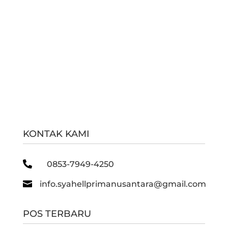
KONTAK KAMI

0853-7949-4250

info.syahellprimanusantara@gmail.com
POS TERBARU