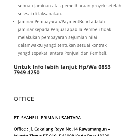
sebuah jaminan atas pemeliharaan proyek setelah
selesai di laksanakan.
JaminanPembayaran/PaymentBond adalah
jaminankepada Penjual apabila Pembeli tidak
melakukan pembayaran sejumlah nilai
dalamwaktu yangditentukan sesuai kontrak
yangdisepakati antara Penjual dan Pembeli.
Untuk Info lebih lanjut Hp/Wa 0853
7949 4250
OFFICE
PT. SYAHELL PRIMA NUSANTARA
Office : Jl. Cakalang Raya No.14 Rawamangun –
Jakarta Timur RT 010, RW 008 Kode Pos: 13220