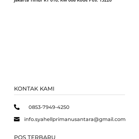
KONTAK KAMI

0853-7949-4250

info.syahellprimanusantara@gmail.com
POS TERBARU