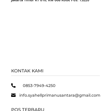
KONTAK KAMI

0853-7949-4250

info.syahellprimanusantara@gmail.com
POS TERBARU