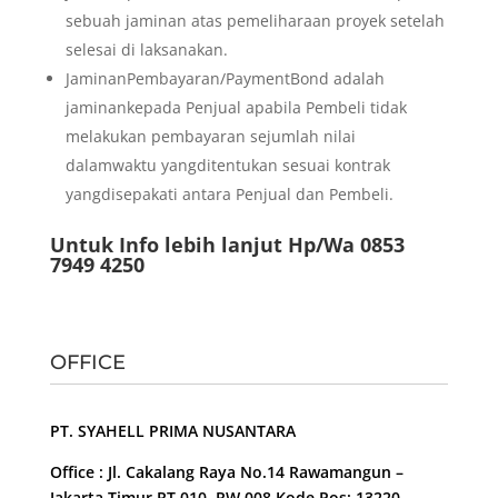
sebuah jaminan atas pemeliharaan proyek setelah
selesai di laksanakan.
JaminanPembayaran/PaymentBond adalah
jaminankepada Penjual apabila Pembeli tidak
melakukan pembayaran sejumlah nilai
dalamwaktu yangditentukan sesuai kontrak
yangdisepakati antara Penjual dan Pembeli.
Untuk Info lebih lanjut Hp/Wa 0853
7949 4250
OFFICE
PT. SYAHELL PRIMA NUSANTARA
Office : Jl. Cakalang Raya No.14 Rawamangun –
Jakarta Timur RT 010, RW 008 Kode Pos: 13220