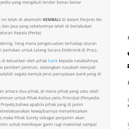
yedia yang mengikuti tender benar-benar
 ini telah di akomodir
KEMBALI
di dalam Perpres No
dan Jasa yang sebelumnya telah di berlakukan
aturan Kepala (Perka)
dering. Yang mana pengecualian terhadap aturan
 perlukan untuk Lelang Secara Elektronik (E-Proc)..
g di keluarkan oleh pihak
bank
kepada nasabahnya.
gai pemberi jaminan, sedangkan nasabah menjadi
 adalah segala bentuk jenis pernyataan bank yang di
an antara dua pihak,,di mana pihak yang satu ialah
minan untuk Pihak Kedua yaitu Principal (Penyedia
 Proyek),bahwa apabila pihak yang di jamin
gagalmelaksanakan kewajibannya menyelesaikan
ee,maka Pihak Surety sebagai penjamin akan
amin untuk membayar ganti rugi maksimal sampai