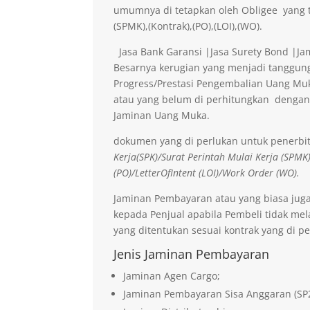
umumnya di tetapkan oleh Obligee yang t
(SPMK),(Kontrak),(PO),(LOI),(WO).
Jasa Bank Garansi |Jasa Surety Bond |J
Besarnya kerugian yang menjadi tanggung
Progress/Prestasi Pengembalian Uang Muk
atau yang belum di perhitungkan dengan
Jaminan Uang Muka.
dokumen yang di perlukan untuk penerbi
Kerja(SPK)/Surat Perintah Mulai Kerja (SPMK
(PO)/LetterOfIntent (LOI)/Work Order (WO).
Jaminan Pembayaran atau yang biasa jug
kepada Penjual apabila Pembeli tidak me
yang ditentukan sesuai kontrak yang di pe
Jenis Jaminan Pembayaran
Jaminan Agen Cargo;
Jaminan Pembayaran Sisa Anggaran (SP