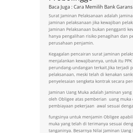
Baca Juga
: Cara Memilih Bank Garans
Surat Jaminan Pelaksanaan adalah jamina
jaminan pelaksanaan jika kewajiban pelak
Jaminan Pelaksanaan bukan pengganti kew
hanya pengalihan risiko penagihan dan p
perusahaan penjamin.
Kegagalan pencairan surat jaminan pelaks
menjalankan kewajibannya, untuk itu PPK 
perundang-undangan terkait.Jika terjadi 
pelaksanaan, meski telah di kenakan sank
penyelesaian sengketa kontrak secara per
Jaminan Uang Muka adalah Jaminan yang di
oleh Obligee atas pemberian uang muka
pembiayaan pekerjaan awal sesuai denga
fungsinya untuk menjamin Obligee apabi
muka yang telah di terimanya sesuai deng
tanganinya. Besarnya Nilai Jaminan Uan