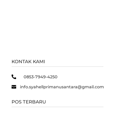
KONTAK KAMI

0853-7949-4250

info.syahellprimanusantara@gmail.com
POS TERBARU