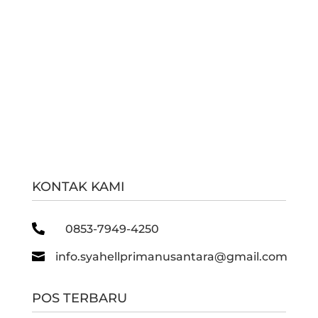
KONTAK KAMI

0853-7949-4250

info.syahellprimanusantara@gmail.com
POS TERBARU