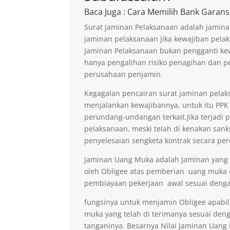
Baca Juga
: Cara Memilih Bank Garans
Surat Jaminan Pelaksanaan adalah jamina
jaminan pelaksanaan jika kewajiban pelak
Jaminan Pelaksanaan bukan pengganti kew
hanya pengalihan risiko penagihan dan p
perusahaan penjamin.
Kegagalan pencairan surat jaminan pelaks
menjalankan kewajibannya, untuk itu PPK 
perundang-undangan terkait.Jika terjadi 
pelaksanaan, meski telah di kenakan sank
penyelesaian sengketa kontrak secara per
Jaminan Uang Muka adalah Jaminan yang di
oleh Obligee atas pemberian uang muka
pembiayaan pekerjaan awal sesuai denga
fungsinya untuk menjamin Obligee apabi
muka yang telah di terimanya sesuai deng
tanganinya. Besarnya Nilai Jaminan Uan