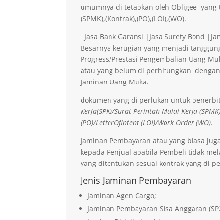
umumnya di tetapkan oleh Obligee yang t
(SPMK),(Kontrak),(PO),(LOI),(WO).
Jasa Bank Garansi |Jasa Surety Bond |J
Besarnya kerugian yang menjadi tanggung
Progress/Prestasi Pengembalian Uang Muk
atau yang belum di perhitungkan dengan
Jaminan Uang Muka.
dokumen yang di perlukan untuk penerbi
Kerja(SPK)/Surat Perintah Mulai Kerja (SPMK
(PO)/LetterOfIntent (LOI)/Work Order (WO).
Jaminan Pembayaran atau yang biasa jug
kepada Penjual apabila Pembeli tidak me
yang ditentukan sesuai kontrak yang di pe
Jenis Jaminan Pembayaran
Jaminan Agen Cargo;
Jaminan Pembayaran Sisa Anggaran (SP