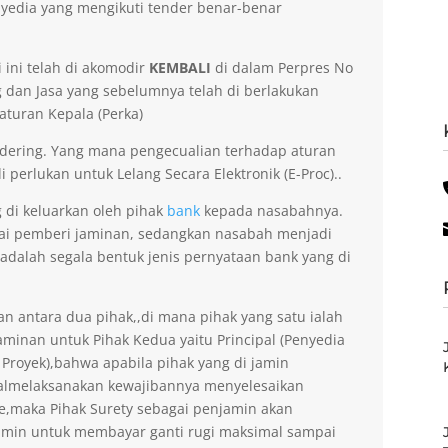
yedia yang mengikuti tender benar-benar
 ini telah di akomodir
KEMBALI
di dalam Perpres No
dan Jasa yang sebelumnya telah di berlakukan
aturan Kepala (Perka)
dering. Yang mana pengecualian terhadap aturan
 perlukan untuk Lelang Secara Elektronik (E-Proc)..
g di keluarkan oleh pihak
bank
kepada nasabahnya.
gai pemberi jaminan, sedangkan nasabah menjadi
 adalah segala bentuk jenis pernyataan bank yang di
an antara dua pihak,,di mana pihak yang satu ialah
minan untuk Pihak Kedua yaitu Principal (Penyedia
 Proyek),bahwa apabila pihak yang di jamin
gagalmelaksanakan kewajibannya menyelesaikan
ee,maka Pihak Surety sebagai penjamin akan
amin untuk membayar ganti rugi maksimal sampai