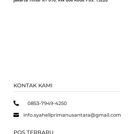
KONTAK KAMI

0853-7949-4250

info.syahellprimanusantara@gmail.com
POS TERBARU