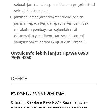
sebuah jaminan atas pemeliharaan proyek setelah
selesai di laksanakan.
JaminanPembayaran/PaymentBond adalah
jaminankepada Penjual apabila Pembeli tidak
melakukan pembayaran sejumlah nilai
dalamwaktu yangditentukan sesuai kontrak
yangdisepakati antara Penjual dan Pembeli.
Untuk Info lebih lanjut Hp/Wa 0853
7949 4250
OFFICE
PT. SYAHELL PRIMA NUSANTARA
Office : Jl. Cakalang Raya No.14 Rawamangun –
Jakarta Timur RT 010, RW 008 Kode Pos: 13220