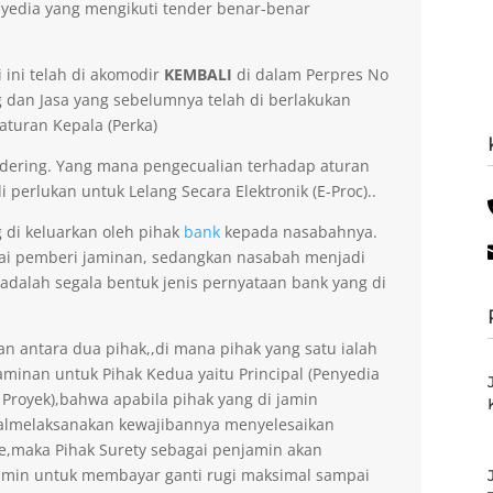
yedia yang mengikuti tender benar-benar
 ini telah di akomodir
KEMBALI
di dalam Perpres No
dan Jasa yang sebelumnya telah di berlakukan
aturan Kepala (Perka)
dering. Yang mana pengecualian terhadap aturan
 perlukan untuk Lelang Secara Elektronik (E-Proc)..
g di keluarkan oleh pihak
bank
kepada nasabahnya.
gai pemberi jaminan, sedangkan nasabah menjadi
 adalah segala bentuk jenis pernyataan bank yang di
an antara dua pihak,,di mana pihak yang satu ialah
minan untuk Pihak Kedua yaitu Principal (Penyedia
 Proyek),bahwa apabila pihak yang di jamin
gagalmelaksanakan kewajibannya menyelesaikan
ee,maka Pihak Surety sebagai penjamin akan
amin untuk membayar ganti rugi maksimal sampai