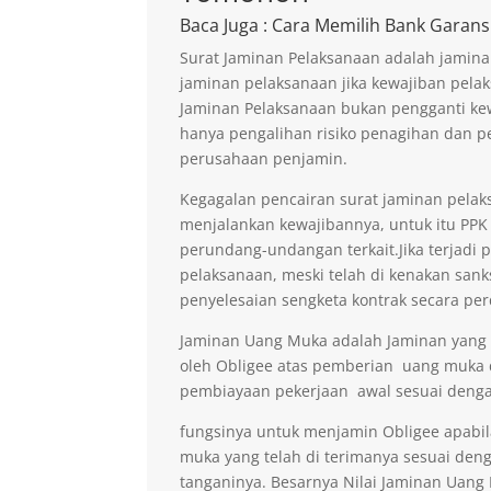
Baca Juga
: Cara Memilih Bank Garans
Surat Jaminan Pelaksanaan adalah jamina
jaminan pelaksanaan jika kewajiban pelak
Jaminan Pelaksanaan bukan pengganti kew
hanya pengalihan risiko penagihan dan p
perusahaan penjamin.
Kegagalan pencairan surat jaminan pelaks
menjalankan kewajibannya, untuk itu PPK 
perundang-undangan terkait.Jika terjadi 
pelaksanaan, meski telah di kenakan sank
penyelesaian sengketa kontrak secara per
Jaminan Uang Muka adalah Jaminan yang di
oleh Obligee atas pemberian uang muka
pembiayaan pekerjaan awal sesuai denga
fungsinya untuk menjamin Obligee apabi
muka yang telah di terimanya sesuai deng
tanganinya. Besarnya Nilai Jaminan Uan