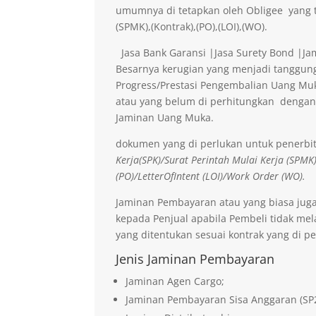
umumnya di tetapkan oleh Obligee yang t
(SPMK),(Kontrak),(PO),(LOI),(WO).
Jasa Bank Garansi |Jasa Surety Bond |J
Besarnya kerugian yang menjadi tanggung
Progress/Prestasi Pengembalian Uang Muk
atau yang belum di perhitungkan dengan
Jaminan Uang Muka.
dokumen yang di perlukan untuk penerbi
Kerja(SPK)/Surat Perintah Mulai Kerja (SPMK
(PO)/LetterOfIntent (LOI)/Work Order (WO).
Jaminan Pembayaran atau yang biasa jug
kepada Penjual apabila Pembeli tidak me
yang ditentukan sesuai kontrak yang di pe
Jenis Jaminan Pembayaran
Jaminan Agen Cargo;
Jaminan Pembayaran Sisa Anggaran (SP