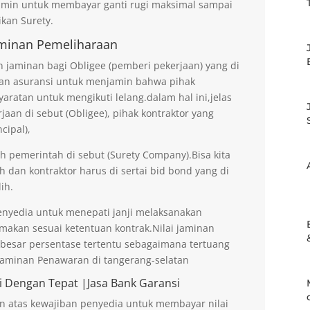
amin untuk membayar ganti rugi maksimal sampai
kan Surety.
minan Pemeliharaan
jaminan bagi Obligee (pemberi pekerjaan) yang di
an asuransi untuk menjamin bahwa pihak
aratan untuk mengikuti lelang.dalam hal ini,jelas
an di sebut (Obligee), pihak kontraktor yang
cipal),
eh pemerintah di sebut (Surety Company).Bisa kita
h dan kontraktor harus di sertai bid bond yang di
ih.
enyedia untuk menepati janji melaksanakan
imakan sesuai ketentuan kontrak.Nilai jaminan
ebesar persentase tertentu sebagaimana tertuang
 Jaminan Penawaran di tangerang-selatan
i Dengan Tepat |Jasa Bank Garansi
n atas kewajiban penyedia untuk membayar nilai