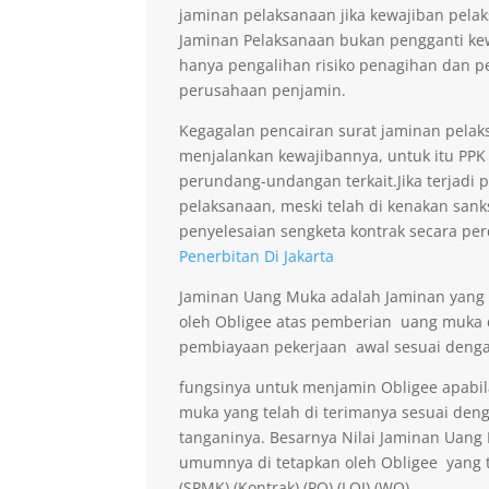
jaminan pelaksanaan jika kewajiban pelak
Jaminan Pelaksanaan bukan pengganti kew
hanya pengalihan risiko penagihan dan p
perusahaan penjamin.
Kegagalan pencairan surat jaminan pelaks
menjalankan kewajibannya, untuk itu PPK 
perundang-undangan terkait.Jika terjadi 
pelaksanaan, meski telah di kenakan sank
penyelesaian sengketa kontrak secara per
Penerbitan Di Jakarta
Jaminan Uang Muka adalah Jaminan yang di
oleh Obligee atas pemberian uang muka
pembiayaan pekerjaan awal sesuai denga
fungsinya untuk menjamin Obligee apabi
muka yang telah di terimanya sesuai deng
tanganinya. Besarnya Nilai Jaminan Uan
umumnya di tetapkan oleh Obligee yang t
(SPMK),(Kontrak),(PO),(LOI),(WO)..