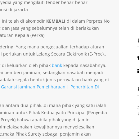
yedia yang mengikuti tender benar-benar
nsi di jakarta
 ini telah di akomodir
KEMBALI
di dalam Perpres No
dan Jasa yang sebelumnya telah di berlakukan
aturan Kepala (Perka)
dering. Yang mana pengecualian terhadap aturan
 perlukan untuk Lelang Secara Elektronik (E-Proc)..
g di keluarkan oleh pihak
bank
kepada nasabahnya.
gai pemberi jaminan, sedangkan nasabah menjadi
 adalah segala bentuk jenis pernyataan bank yang di
 Garansi Jaminan Pemeliharaan | Penerbitan Di
an antara dua pihak,,di mana pihak yang satu ialah
minan untuk Pihak Kedua yaitu Principal (Penyedia
 Proyek),bahwa apabila pihak yang di jamin
gagalmelaksanakan kewajibannya menyelesaikan
ee,maka Pihak Surety sebagai penjamin akan