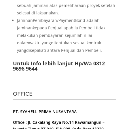
sebuah jaminan atas pemeliharaan proyek setelah
selesai di laksanakan.
JaminanPembayaran/PaymentBond adalah
jaminankepada Penjual apabila Pembeli tidak
melakukan pembayaran sejumlah nilai
dalamwaktu yangditentukan sesuai kontrak
yangdisepakati antara Penjual dan Pembeli.
Untuk Info lebih lanjut Hp/Wa 0812
9696 9644
OFFICE
PT. SYAHELL PRIMA NUSANTARA
Office : Jl. Cakalang Raya No.14 Rawamangun –
Jakarta Timur RT 010, RW 008 Kode Pos: 13220