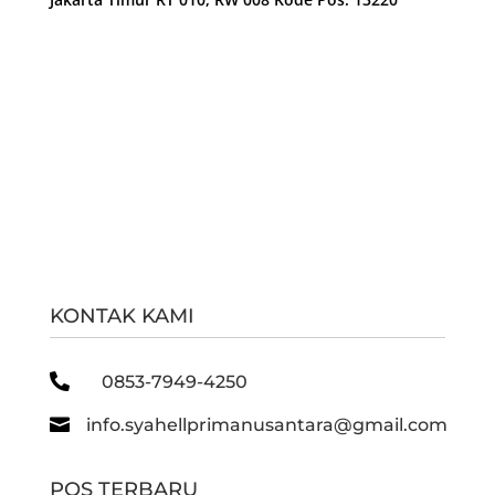
KONTAK KAMI

0853-7949-4250

info.syahellprimanusantara@gmail.com
POS TERBARU