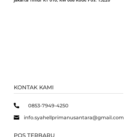
KONTAK KAMI

0853-7949-4250

info.syahellprimanusantara@gmail.com
POS TERBARU