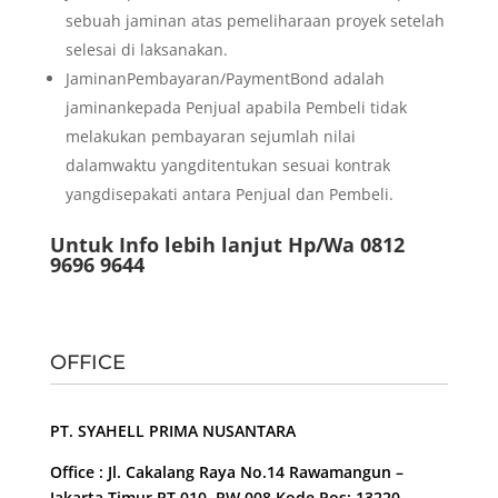
sebuah jaminan atas pemeliharaan proyek setelah
selesai di laksanakan.
JaminanPembayaran/PaymentBond adalah
jaminankepada Penjual apabila Pembeli tidak
melakukan pembayaran sejumlah nilai
dalamwaktu yangditentukan sesuai kontrak
yangdisepakati antara Penjual dan Pembeli.
Untuk Info lebih lanjut Hp/Wa 0812
9696 9644
OFFICE
PT. SYAHELL PRIMA NUSANTARA
Office : Jl. Cakalang Raya No.14 Rawamangun –
Jakarta Timur RT 010, RW 008 Kode Pos: 13220