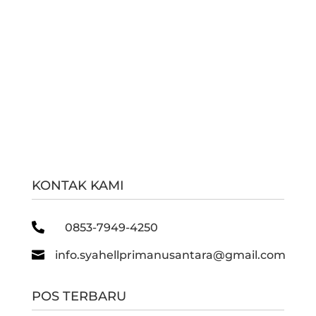
KONTAK KAMI

0853-7949-4250

info.syahellprimanusantara@gmail.com
POS TERBARU